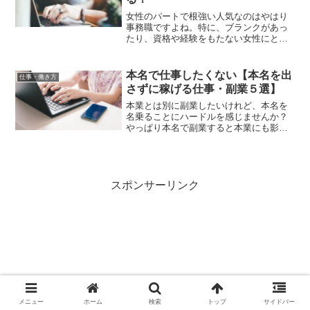
女性のパートで根強い人気なのはやはり
事務職ですよね。特に、ブランクがあっ
たり、資格や経験をもたない女性にとっ
ては求職活動は不安が多いものです。例
えば、50代で子育てがひと段落したの
で、パートで働きに出ようとしたとき
本名で仕事したくない【本名を出
仕事・働き方
「年齢制限〇歳まで」という...
さずに稼げる仕事・副業５選】
本業とは別に副業したいけれど、本名を
名乗ることにハードルを感じませんか？
やっぱり本名で副業すると本業にも影響
がありそうですし、周囲の人にも秘密で
副業する場合は本名を使いたくないもの
です。本名を出さずにできる仕事や副業
はないでしょうか？結論か...
スポンサーリンク
メニュー
ホーム
検索
トップ
サイドバー