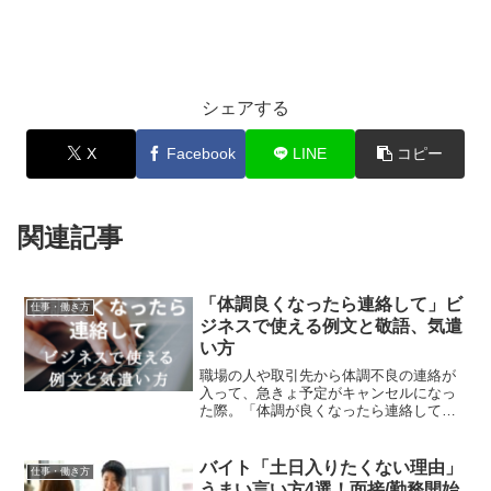
シェアする
X
Facebook
LINE
コピー
関連記事
「体調良くなったら連絡して」ビ
仕事・働き方
ジネスで使える例文と敬語、気遣
い方
職場の人や取引先から体調不良の連絡が
入って、急きょ予定がキャンセルになっ
た際。「体調が良くなったら連絡してほ
しい」と伝えるにはどのような言葉が適
切でしょう。特に、取引先や商談の相手
であれば、 そのまま約束が消えてしまう
バイト「土日入りたくない理由」
仕事・働き方
のも困るものです。しか...
うまい言い方4選！面接/勤務開始