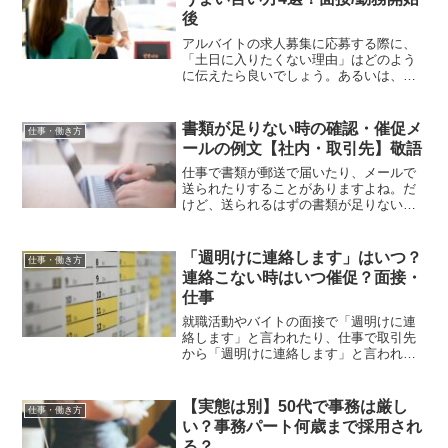
後
アルバイトの求人募集に応募する際に、
「土日に入りたくない理由」はどのよう
に伝えたら良いでしょう。あるいは、バ
イトの面接時に「土日に入れます！」と
言ったものの、思ったより大変とか、体
力が続かない、自分の時間が取れないな
書類が足りない時の確認・催促メ
仕事・働き方
どで土日の勤務を減らした...
ールの例文【社内・取引先】敬語
仕事で書類が郵送で届いたり、メールで
送られたりすることがありますよね。だ
けど、送られるはずの書類が足りないと
きはどうしたらよいのでしょうか？社内
なら気軽に催促できますが、取引先には
催促しにくいと思う人もいるでしょう。
「週明けに連絡します」はいつ？
仕事・働き方
書類が足りない時の確認や...
連絡こない時はいつ催促？面接・
仕事
就職活動やバイトの面接で「週明けに連
絡します」と言われたり、仕事で取引先
から「週明けに連絡します」と言われる
ことがありますが、「週明けに連絡しま
す」とは、いつを指すのでしょう。週明
けとは、翌週の月曜を指すのが一般的で
【実態は別】50代で事務は厳し
仕事・働き方
す。しかし、月曜が祝日だ...
い？事務パート何歳まで採用され
る？