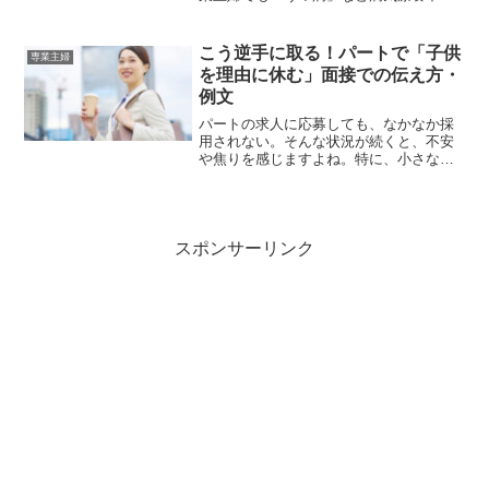
子供の世話が難しい等のケースでは、子
供を保育園に入園させることが可能で
す。保育園は、保育に欠ける子供たちを
こう逆手に取る！パートで「子供
専業主婦
受け入れる施設とされている...
を理由に休む」面接での伝え方・
例文
パートの求人に応募しても、なかなか採
用されない。そんな状況が続くと、不安
や焦りを感じますよね。特に、小さな子
どもがいる主婦の場合、面接で正直に事
情を伝えると不利になることが多いで
す。「子どもが熱を出したらお休みさせ
てください」「残業は子ども...
スポンサーリンク